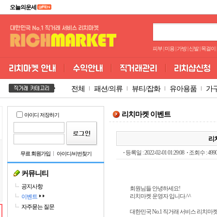
오늘의운세
피부
|
미용
|
가방
|
신발
|
목걸이
|
전체
패션/의류
뷰티/잡화
유아용품
가
리치마켓 이벤트
아이디 저장하기
리치
등록일 : 2022-02-01 01:29:08
조회수 : 499
무료 회원가입
아이디/비번찾기
커뮤니티
공지사항
회원님들 안녕하세요!
리치마켓 운영자 입니다.^^
이벤트
자주묻는 질문
대한민국 No.1 직거래 서비스 리치마