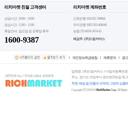
리치마켓 친절 고객센터
리치마켓 계좌번호
상담시간 : 10:00 ~ 19:00
신한은행 100-032-749666
점심시간 : 12:00 ~ 13:00
우리은행 1005-503-406649
휴일안내 : 일요일 및 공휴일 휴무
농협 355-0054-3474-43
1600-9387
예금주 : (주)드림커머스
개인정보취급방침
제휴문의
광
업체명 : (주)드림커머스
사업자등록번호 : 15
주소 : 경기도 의정부시 경의로55번길 30, 
주문, 배송 및 반품의 의무와 그밖의 상품
ⓒ
Copyright
2018.04
RichMarket
Corp.
All Rights