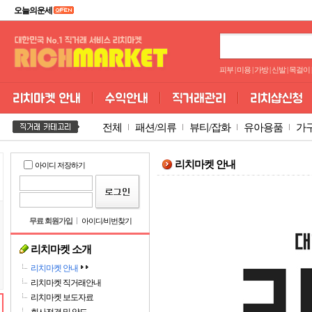
오늘의운세
피부
|
미용
|
가방
|
신발
|
목걸이
|
전체
패션/의류
뷰티/잡화
유아용품
가
리치마켓 안내
아이디 저장하기
무료 회원가입
아이디/비번찾기
리치마켓 소개
리치마켓 안내
리치마켓 직거래안내
리치마켓 보도자료