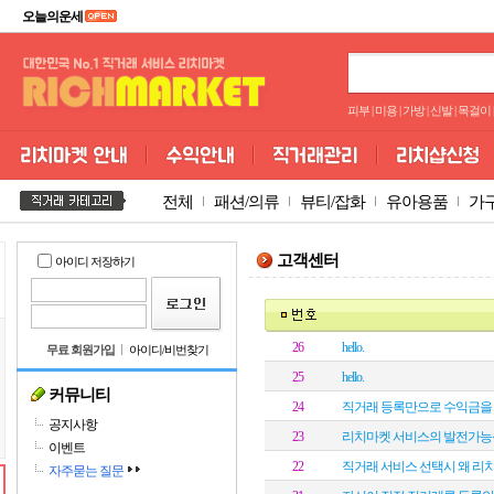
오늘의운세
피부
|
미용
|
가방
|
신발
|
목걸이
|
전체
패션/의류
뷰티/잡화
유아용품
가
고객센터
아이디 저장하기
26
hello.
무료 회원가입
아이디/비번찾기
25
hello.
커뮤니티
24
직거래 등록만으로 수익금을 
공지사항
23
리치마켓 서비스의 발전가능
이벤트
22
직거래 서비스 선택시 왜 리
자주묻는 질문