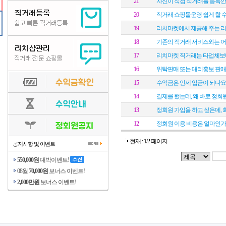
21
자신이 직접 직거래를 등록안
20
직거래 쇼핑몰운영 쉽게 할 수
19
리치마켓에서 제공해 주는 
18
기존의 직거래 서비스와는 어
17
리치마켓 직거래는 타업체보
16
위탁판매 또는 대리홍보 판매
15
수익금은 언제 입금이 되나요
14
결제를 했는데, 왜 바로 정회
13
정회원 가입을 하고 싶은데, 
12
정회원 이용 비용은 얼마인가
현재 : 1/2 페이지
공지사항 및 이벤트
550,000원
대박이벤트!
08월
70,000원
보너스 이벤트!
2,000만원
보너스 이벤트!