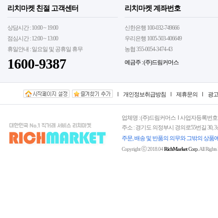
리치마켓 친절 고객센터
리치마켓 계좌번호
상담시간 : 10:00 ~ 19:00
신한은행 100-032-749666
점심시간 : 12:00 ~ 13:00
우리은행 1005-503-406649
휴일안내 : 일요일 및 공휴일 휴무
농협 355-0054-3474-43
1600-9387
예금주 : (주)드림커머스
개인정보취급방침
제휴문의
광
업체명 : (주)드림커머스
사업자등록번호 : 15
주소 : 경기도 의정부시 경의로55번길 30, 
주문, 배송 및 반품의 의무와 그밖의 상품
ⓒ
Copyright
2018.04
RichMarket
Corp.
All Rights