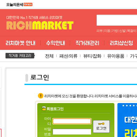
오늘의운세
피부
|
미용
|
가방
|
신발
|
목걸이
|
전체
패션/의류
뷰티/잡화
유아용품
가
리치마켓에 오신 것을 환영합니다. 리치마켓 서비스를 이용하시
회원로그인
아이
디
비밀
번호